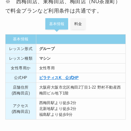
※ 西梅田店、東梅田店、梅田店（NU茶屋町）
で料金プランなど利用条件は共通です。
基本情報
料金
基本情報
レッスン形式
グループ
レッスン種類
マシン
女性専用か
女性専用
公式HP
ピラティスK 公式HP
店舗住所
大阪府大阪市北区梅田2丁目1-22 野村不動産西
(西梅田店)
梅田ビル地下1階
西梅田駅より徒歩2分
アクセス
北新地駅より徒歩2分
(西梅田店)
福島駅より徒歩9分