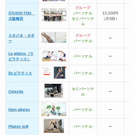
グループ
STUDIO TOU
パーソナル
13,200円
大阪梅田
セミ
パーソナ
（月5回）
ル
スタジオ・ヨギ
グループ
ー
11
ー
パーソナル
La pilates（ラ
パーソナル
ー
ピラティス）
Dr.ピラティス
パーソナル
ー
セミ
パーソナ
Celestia
ー
ル
Hain pilates
パーソナル
ー
Pilates isM
パーソナル
ー