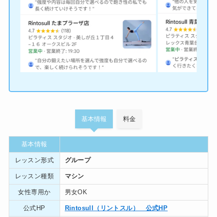
基本情報
料金
基本情報
レッスン形式
グループ
レッスン種類
マシン
女性専用か
男女OK
公式HP
Rintosull（リントスル） 公式HP