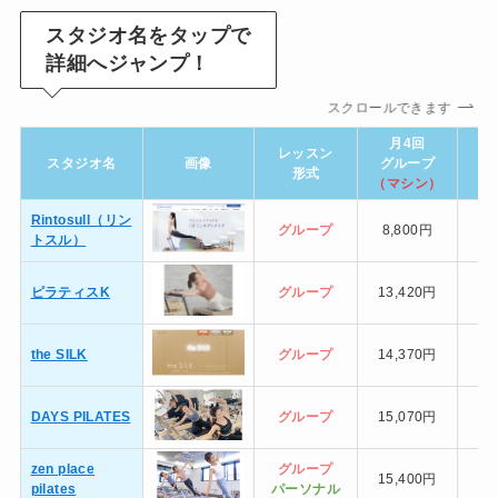
スタジオ名をタップで
詳細へジャンプ！
スクロールできます
月4回
レッスン
スタジオ名
画像
グループ
グ
形式
（マシン）
（
Rintosull（リン
グループ
8,800円
トスル）
ピラティスK
グループ
13,420円
the SILK
グループ
14,370円
DAYS PILATES
グループ
15,070円
zen place
グループ
15,400円
10
pilates
パーソナル