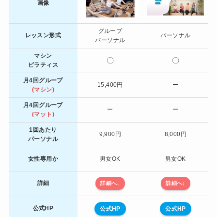
画像
グループ
レッスン形式
パーソナル
パーソナル
マシン
〇
〇
ピラティス
月4回グループ
15,400円
ー
(マシン)
月4回グループ
ー
ー
(マット)
1回あたり
9,900円
8,000円
パーソナル
女性専用か
男女OK
男女OK
詳細
詳細へ
↓
詳細へ
↓
公式HP
公式HP
公式HP