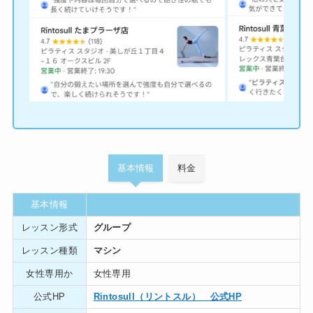
基本情報
料金
基本情報
レッスン形式
グループ
レッスン種類
マシン
女性専用か
女性専用
公式HP
Rintosull（リントスル） 公式HP