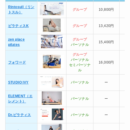
Rintosull（リン
グループ
10,800円
トスル）
ピラティスK
グループ
13,420円
zen place
グループ
15,400円
10
pilates
パーソナル
グループ
パーソナル
フォワード
16,000円
セミ
パーソナ
ル
STUDIO IVY
パーソナル
ー
ELEMENT（エ
パーソナル
ー
レメント）
Dr.ピラティス
パーソナル
ー