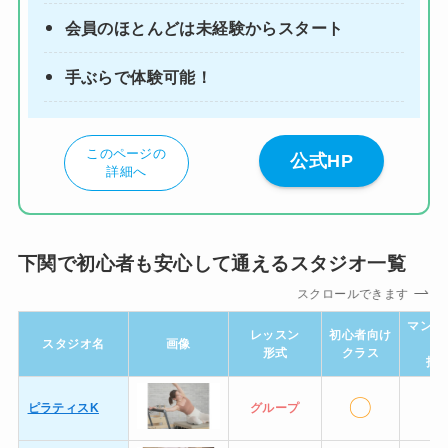
会員のほとんどは未経験からスタート
手ぶらで体験可能！
このページの
公式HP
詳細へ
下関で初心者も安心して通えるスタジオ一覧
スクロールできます
マンツ
レッスン
初心者向け
スタジオ名
画像
ン
形式
クラス
指
〇
ー
ピラティスK
グループ