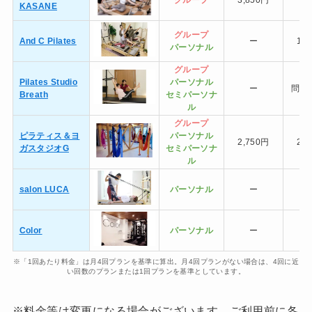
KASANE
グループ
And C Pilates
ー
1,
パーソナル
グループ
Pilates Studio
パーソナル
ー
問い
Breath
セミ
パーソナ
ル
グループ
ピラティス＆ヨ
パーソナル
2,750円
2,
ガスタジオG
セミ
パーソナ
ル
salon LUCA
パーソナル
ー
Color
パーソナル
ー
※「1回あたり料金」は月4回プランを基準に算出。月4回プランがない場合は、4回に近
い回数のプランまたは1回プランを基準としています。
※料金等は変更になる場合がございます。ご利用前に各