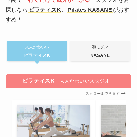
下関で
「行くだけで気分が上がる」
スタジオをお
探しなら
ピラティスK
、
Pilates KASANE
がおす
すめ！
大人かわいい
和モダン
ピラティスK
KASANE
ピラティスK
－大人かわいいスタジオ－
スクロールできます