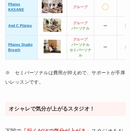
Pilates
〇
ー
グループ
KASANE
グループ
ー
And C Pilates
パーソナル
グループ
Pilates Studio
パーソナル
ー
Breath
セミ
パーソナ
ル
※ セミパーソナルは費用が抑えめで、サポートが手厚
いレッスンです。
オシャレで気分が上がるスタジオ！