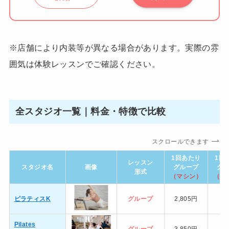
※店舗により内装等が異なる場合があります。実際の雰
囲気は体験レッスンでご確認ください。
全スタジオ一覧｜料金・特徴で比較
スクロールできます
1回あたり
1回
レッスン
スタジオ名
画像
グループ
グ
形式
（マシン）
（マ
ピラティスK
グループ
2,805円
Pilates
グループ
3,850円