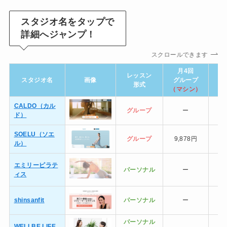
スタジオ名をタップで
詳細へジャンプ！
スクロールできます
月4回
レッスン
スタジオ名
画像
グループ
グ
形式
（マシン）
（
CALDO（カル
グループ
ー
9
ド）
SOELU（ソエ
グループ
9,878円
ル）
エミリーピラテ
パーソナル
ー
ィス
shinsanfit
パーソナル
ー
パーソナル
WELLBE LIFE