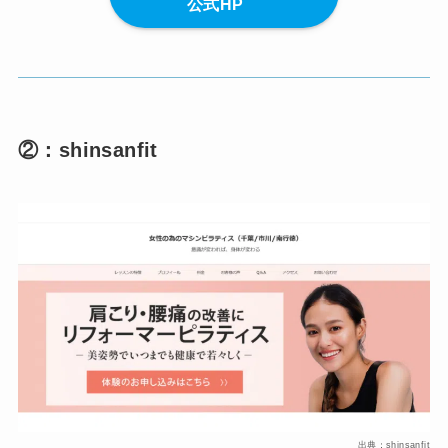
公式HP
②：shinsanfit
出典：shinsanfit