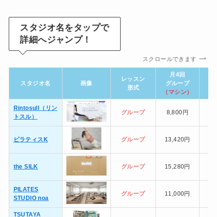
スタジオ名をタップで
詳細へジャンプ！
スクロールできます
月4回
レッスン
スタジオ名
画像
グループ
グ
形式
（マシン）
（
Rintosull（リン
グループ
8,800円
トスル）
ピラティスK
グループ
13,420円
the SILK
グループ
15,280円
PILATES
グループ
11,000円
STUDIO noa
TSUTAYA