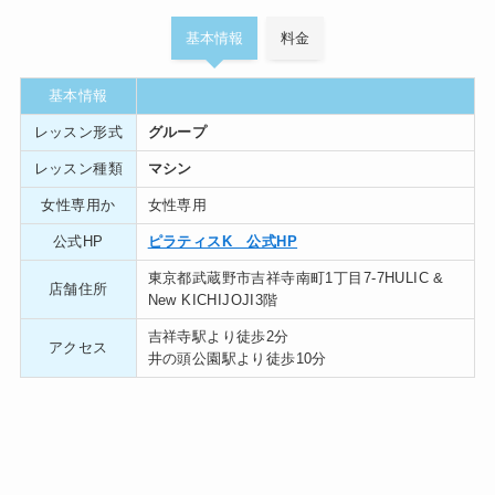
基本情報
料金
基本情報
レッスン形式
グループ
レッスン種類
マシン
女性専用か
女性専用
公式HP
ピラティスK 公式HP
東京都武蔵野市吉祥寺南町1丁目7-7HULIC &
店舗住所
New KICHIJOJI3階
吉祥寺駅より徒歩2分
アクセス
井の頭公園駅より徒歩10分