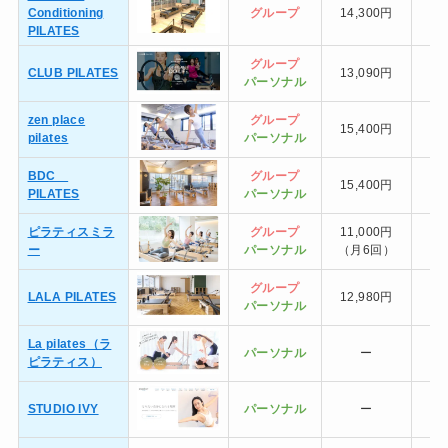
Conditioning
グループ
14,300円
PILATES
グループ
CLUB PILATES
13,090円
パーソナル
zen place
グループ
15,400円
10
pilates
パーソナル
BDC
グループ
15,400円
PILATES
パーソナル
ピラティスミラ
グループ
11,000円
ー
パーソナル
（月6回）
グループ
LALA PILATES
12,980円
パーソナル
La pilates（ラ
パーソナル
ー
ピラティス）
STUDIO IVY
パーソナル
ー