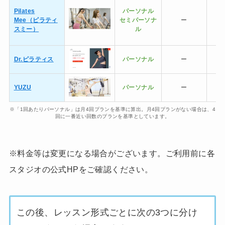
Pilates
パーソナル
Mee（ピラティ
セミ
パーソナ
ー
スミー）
ル
Dr.ピラティス
パーソナル
ー
YUZU
パーソナル
ー
※「1回あたりパーソナル」は月4回プランを基準に算出。月4回プランがない場合は、4
回に一番近い回数のプランを基準としています。
※料金等は変更になる場合がございます。ご利用前に各
スタジオの公式HPをご確認ください。
この後、レッスン形式ごとに次の3つに分け