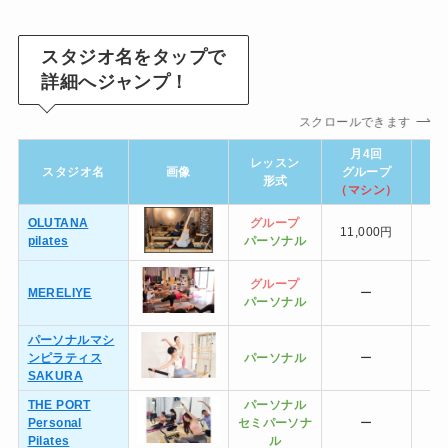
スタジオ名をタップで
詳細へジャンプ！
スクロールできます
月4回
レッスン
スタジオ名
画像
グループ
グ
形式
（マシン）
（
OLUTANA
グループ
11,000円
pilates
パーソナル
グループ
MERELIYE
ー
13
パーソナル
パーソナルマシ
ンピラティス
パーソナル
ー
SAKURA
THE PORT
パーソナル
Personal
セミ
パーソナ
ー
Pilates
ル