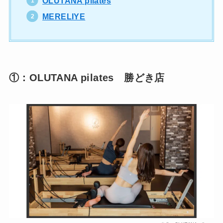
OLUTANA pilates
MERELIYE
①：OLUTANA pilates 勝どき店