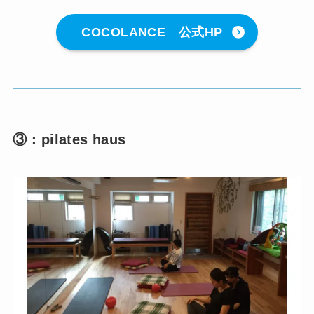
COCOLANCE 公式HP
③：pilates haus