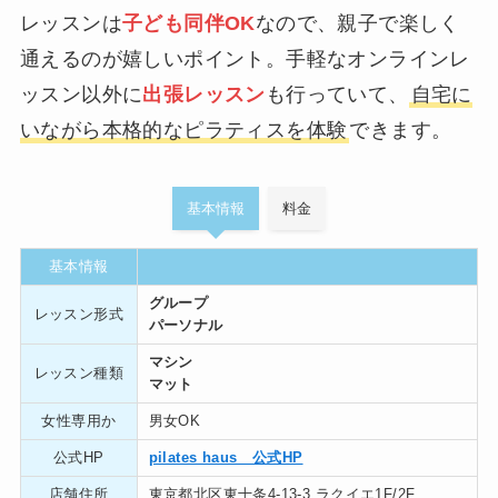
レッスンは
子ども同伴OK
なので、親子で楽しく
通えるのが嬉しいポイント。手軽なオンラインレ
ッスン以外に
出張レッスン
も行っていて、
自宅に
いながら本格的なピラティスを体験
できます。
基本情報
料金
基本情報
グループ
レッスン形式
パーソナル
マシン
レッスン種類
マット
女性専用か
男女OK
公式HP
pilates haus 公式HP
店舗住所
東京都北区東十条4-13-3 ラクイエ1F/2F