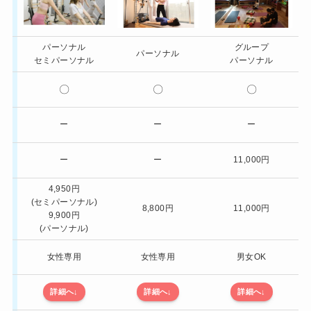
画像
パーソナル
グループ
レッスン形式
パーソナル
セミパーソナル
パーソナル
マシン
〇
〇
〇
ピラティス
月4回グループ
ー
ー
ー
(マシン)
月4回グループ
ー
ー
11,000円
(マット)
4,950円
1回あたり
(セミパーソナル)
8,800円
11,000円
パーソナル
9,900円
(パーソナル)
女性専用か
女性専用
女性専用
男女OK
詳細
詳細へ
↓
詳細へ
↓
詳細へ
↓