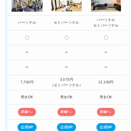
画像
パーソナル
レッスン形式
パーソナル
セミパーソナル
セミパーソナル
マシン
〇
〇
〇
ピラティス
月4回グループ
ー
ー
ー
(マシン)
月4回グループ
ー
ー
ー
(マット)
1回あたり
3,075円
7,700円
12,100円
パーソナル
（セミパーソナル）
女性専用か
男女OK
男女OK
男女OK
詳細
詳細へ
↓
詳細へ
↓
詳細へ
↓
公式HP
公式HP
公式HP
公式HP