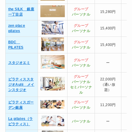
the SILK 銀座
グループ
15,280円
一丁目店
パーソナル
zen place
グループ
15,400円
10
pilates
パーソナル
BDC
グループ
15,400円
PILATES
パーソナル
グループ
19
スタジオエミ
ー
パーソナル
（
グループ
ピラティススタ
22,000円
22
パーソナル
ジオAulii メイ
（通い放
（
セミ
パーソナ
ンスタジオ
題）
ル
ピラティスガー
グループ
11,200円
11
デン銀座
パーソナル
La pilates（ラ
パーソナル
ー
ピラティス）