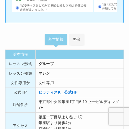
基本情報
料金
基本情報
レッスン形式
グループ
レッスン種類
マシン
女性専用か
女性専用
公式HP
ピラティスK 公式HP
東京都中央区銀座1丁目6-10 上一ビルディング
店舗住所
7F
銀座一丁目駅より徒歩1分
銀座駅より徒歩4分
アクセス
京橋駅より徒歩4分