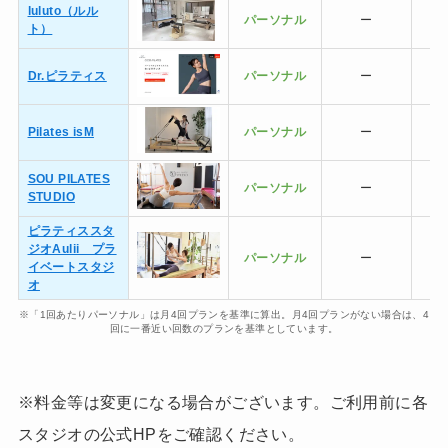
luluto（ルル
パーソナル
ー
ト）
Dr.ピラティス
パーソナル
ー
Pilates isM
パーソナル
ー
SOU PILATES
パーソナル
ー
STUDIO
ピラティススタ
ジオAulii プラ
パーソナル
ー
イベートスタジ
オ
※「1回あたりパーソナル」は月4回プランを基準に算出。月4回プランがない場合は、4
回に一番近い回数のプランを基準としています。
※料金等は変更になる場合がございます。ご利用前に各
スタジオの公式HPをご確認ください。