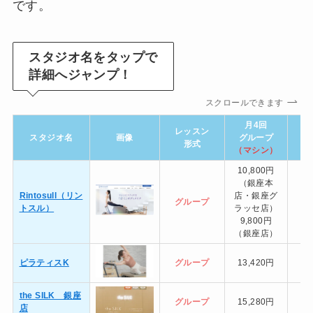
です。
スタジオ名をタップで
詳細へジャンプ！
スクロールできます
月4回
レッスン
スタジオ名
画像
グループ
グ
形式
（マシン）
（
10,800円
（銀座本
Rintosull（リン
店・銀座グ
グループ
トスル）
ラッセ店）
9,800円
（銀座店）
ピラティスK
グループ
13,420円
the SILK 銀座
グループ
15,280円
店