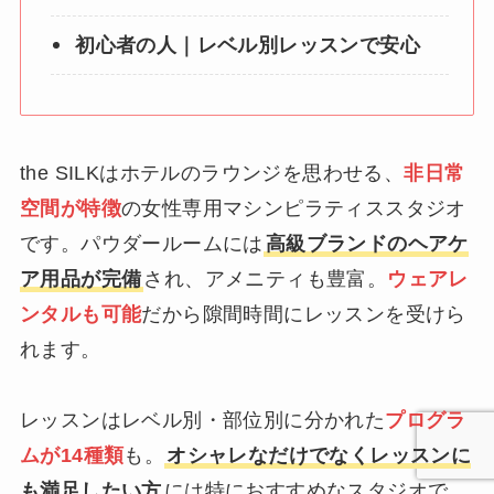
初心者の人｜レベル別レッスンで安心
the SILKはホテルのラウンジを思わせる、
非日常
空間が特徴
の女性専用マシンピラティススタジオ
です。パウダールームには
高級ブランドのヘアケ
ア用品が完備
され、アメニティも豊富。
ウェアレ
ンタルも可能
だから隙間時間にレッスンを受けら
れます。
レッスンはレベル別・部位別に分かれた
プログラ
ムが14種類
も。
オシャレなだけでなくレッスンに
も満足したい方
には特におすすめなスタジオで