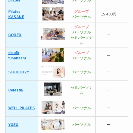
pilates
パーソナル
Pilates
グループ
15,400円
KASANE
パーソナル
グループ
パーソナル
COREX
ー
8
セミ
パーソナ
ル
nicofit
グループ
ー
13
funabashi
パーソナル
STUDIO IVY
パーソナル
ー
セミ
パーソナ
Celestia
ー
ル
WELL PILATES
パーソナル
ー
YUZU
パーソナル
ー