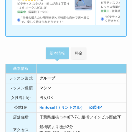
基本情報
料金
基本情報
レッスン形式
グループ
レッスン種類
マシン
女性専用か
男女OK
公式HP
Rintosull（リントスル） 公式HP
店舗住所
千葉県船橋市本町7-7-1 船橋ツインビル西館7F
船橋駅より徒歩2分
アクセス