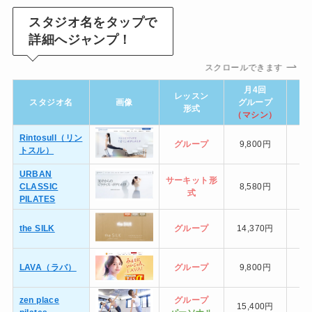
スタジオ名をタップで
詳細へジャンプ！
スクロールできます
月4回
レッスン
スタジオ名
画像
グループ
グ
形式
（マシン）
（
Rintosull（リン
グループ
9,800円
トスル）
URBAN
サーキット形
CLASSIC
8,580円
式
PILATES
the SILK
グループ
14,370円
LAVA（ラバ）
グループ
9,800円
zen place
グループ
15,400円
9