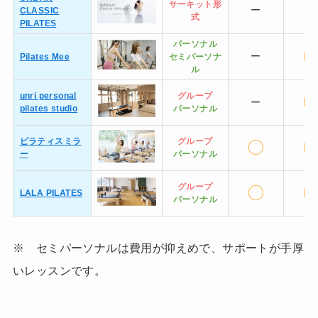
サーキット形
ー
ー
CLASSIC
式
PILATES
パーソナル
ー
Pilates Mee
セミ
パーソナ
ル
unri personal
グループ
ー
pilates studio
パーソナル
ピラティスミラ
グループ
〇
ー
パーソナル
グループ
〇
LALA PILATES
パーソナル
※ セミパーソナルは費用が抑えめで、サポートが手厚
いレッスンです。