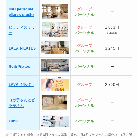
unri personal
グループ
ー
2,
pilates studio
パーソナル
ピラティスミラ
グループ
1,833円
ー
パーソナル
（月6回）
グループ
LALA PILATES
3,245円
パーソナル
Re＆Pilates
パーソナル
ー
LAVA（ラバ）
グループ
2,700円
ヨガ子さんとピ
グループ
ー
1,
ラ美さん
パーソナル
Lucio
パーソナル
ー
※「1回あたり料金」は月4回プランを基準に算出。月4回プランがない場合は、4回に近