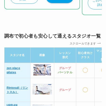
このペー
詳細
調布で初心者も安心して通えるスタジオ一覧
スクロールできます
マンツ
レッスン
初心者向け
スタジオ名
画像
ン
形式
クラス
指
zen place
グループ
〇
pilates
パーソナル
Rintosull（リン
〇
ー
グループ
トスル）
URBAN