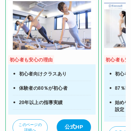
初心者も安心の理由
初心者も安
初心者向けクラスあり
初心者
体験者の80％が初心者
87％
20年以上の指導実績
始めや
設定
このページの
公式HP
詳細へ