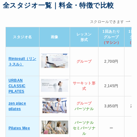
全スタジオ一覧｜料金・特徴で比較
スクロールできます
1回あたり
1回
レッスン
スタジオ名
画像
グループ
グ
形式
（マシン）
（マ
Rintosull（リン
グループ
2,700円
トスル）
URBAN
サーキット形
CLASSIC
2,145円
式
PILATES
zen place
グループ
3,850円
2,
pilates
パーソナル
パーソナル
Pilates Mee
セミ
パーソナ
ー
ル