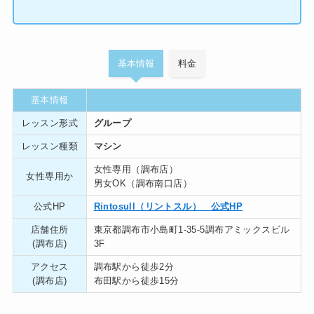
基本情報
料金
基本情報
レッスン形式
グループ
レッスン種類
マシン
女性専用（調布店）
女性専用か
男女OK（調布南口店）
公式HP
Rintosull（リントスル） 公式HP
店舗住所
東京都調布市小島町1-35-5調布アミックスビル
(調布店)
3F
アクセス
調布駅から徒歩2分
(調布店)
布田駅から徒歩15分